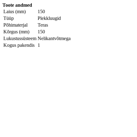
Toote andmed
Laius (mm)
150
Tüüp
Plekkluugid
Põhimaterjal
Teras
Kõrgus (mm)
150
Lukustussüsteem
Nelikantvõtmega
Kogus pakendis
1