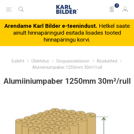
0
Arendame Karl Bilder e-teenindust.
Hetkel saate
ainult hinnapäringuid esitada lisades tooted
hinnapäringu korvi.
Esileht
Üldehitus
Soojusisolatsioon
Aluskatted
Alumiiniumpaber 1250mm 30m²/rull
Alumiiniumpaber 1250mm 30m²/rull