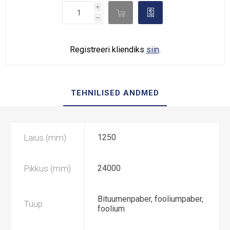
i

d
h
Registreeri kliendiks
siin
.
TEHNILISED ANDMED
Laius (mm)
1250
Pikkus (mm)
24000
Bituumenpaber, fooliumpaber,
Tüüp
foolium