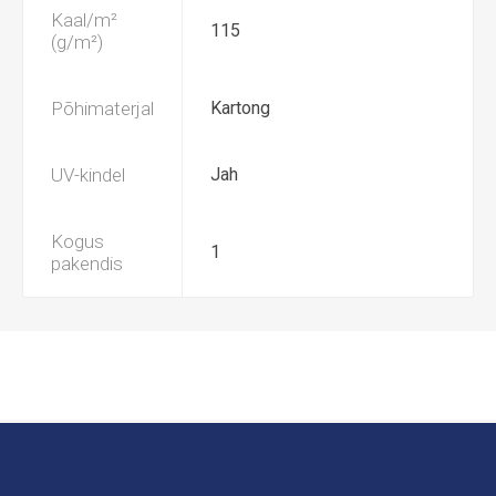
Kaal/m²
115
(g/m²)
Põhimaterjal
Kartong
UV-kindel
Jah
Kogus
1
pakendis