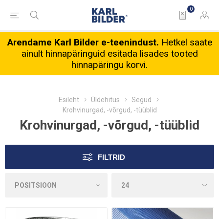
0
Arendame Karl Bilder e-teenindust.
Hetkel saate
ainult hinnapäringuid esitada lisades tooted
hinnapäringu korvi.
Esileht
Üldehitus
Segud
Krohvinurgad, -võrgud, -tüüblid
Krohvinurgad, -võrgud, -tüüblid
FILTRID