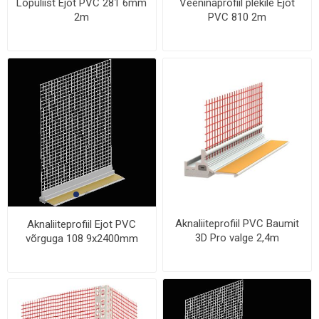
Lõpuliist Ejot PVC 281 6mm
Veeninaprofiil plekile Ejot
2m
PVC 810 2m
Aknaliiteprofiil PVC Baumit
Aknaliiteprofiil Ejot PVC
3D Pro valge 2,4m
võrguga 108 9x2400mm