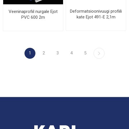
Deformatsioonivuugi profiili
Veeninaprofiil nurgale Ejot
kate Ejot 491-E 2,1m
PVC 600 2m
1
2
3
4
5