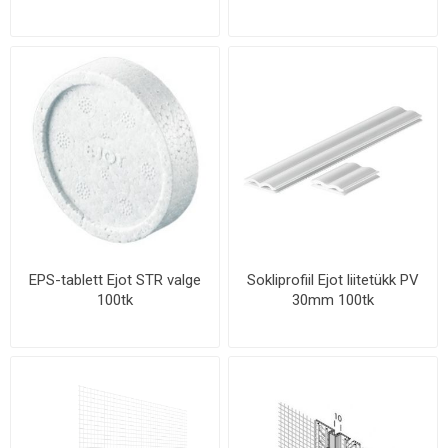
EPS-tablett Ejot STR valge
Sokliprofiil Ejot liitetükk PV
100tk
30mm 100tk