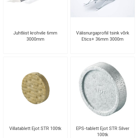
Juhtliist krohvile 6mm
Välisnurgaprofiil tsink võrk
3000mm
Etics+ 36mm 3000m
Villatablett Ejot STR 100tk
EPS-tablett Ejot STR Silver
100tk