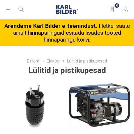
0
Arendame Karl Bilder e-teenindust.
Hetkel saate
ainult hinnapäringuid esitada lisades tooted
hinnapäringu korvi.
Esileht
Elekter
Lülitid ja pistikupesad
Lülitid ja pistikupesad