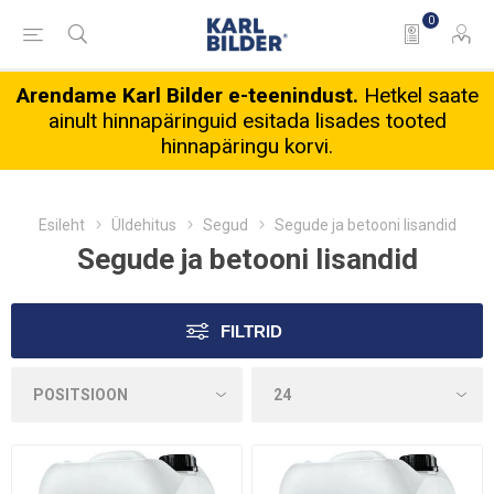
0
Arendame Karl Bilder e-teenindust.
Hetkel saate
ainult hinnapäringuid esitada lisades tooted
hinnapäringu korvi.
Esileht
Üldehitus
Segud
Segude ja betooni lisandid
Segude ja betooni lisandid
FILTRID