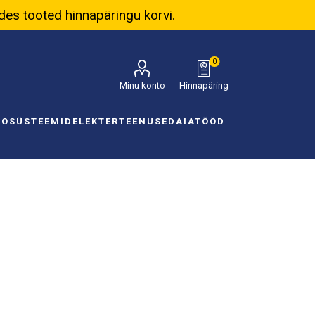
ades tooted hinnapäringu korvi.
0
Minu konto
Hinnapäring
NOSÜSTEEMID
ELEKTER
TEENUSED
AIATÖÖD