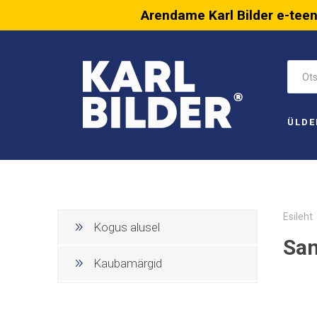
Arendame Karl Bilder e-tee
ÜLDE
Esileht
Kogus alusel
San
Kaubamärgid