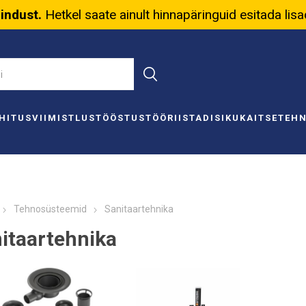
nindust.
Hetkel saate ainult hinnapäringuid esitada lis
HITUS
VIIMISTLUS
TÖÖSTUS
TÖÖRIISTAD
ISIKUKAITSE
TEH
Tehnosüsteemid
Sanitaartehnika
itaartehnika