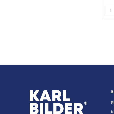
E
B
K