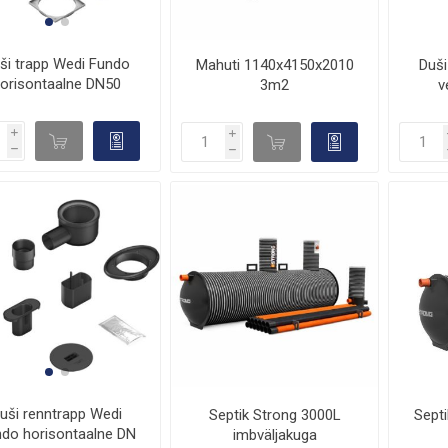
ši trapp Wedi Fundo
Mahuti 1140x4150x2010
Duši
orisontaalne DN50
3m2
v
i
i
d

d

h
h
uši renntrapp Wedi
Septik Strong 3000L
Sept
do horisontaalne DN
imbväljakuga