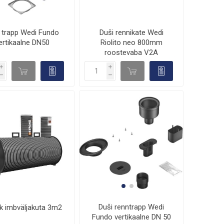
 trapp Wedi Fundo
Duši rennikate Wedi
ertikaalne DN50
Riolito neo 800mm
roostevaba V2A
i
i
d

d

h
h
Duši renntrapp Wedi
ik imbväljakuta 3m2
Fundo vertikaalne DN 50