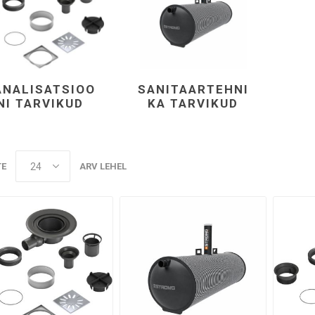
ANALISATSIOO
SANITAARTEHNI
NI TARVIKUD
KA TARVIKUD
TE
ARV LEHEL