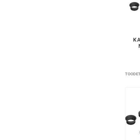
K
TOODE