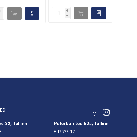
i
i
d

d

h
h
ED
e 32, Tallinn
Peterburi tee 52a, Tallinn
7
E-R 7³⁰-17