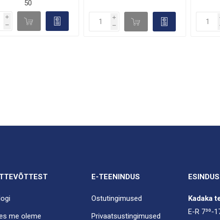
50
i
i
d

d

h
h
TTEVÕTTEST
E-TEENINDUS
ESINDUS
logi
Ostutingimused
Kadaka te
E-R 7³⁰-1
es me oleme
Privaatsustingimused