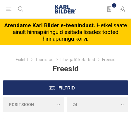
0
Arendame Karl Bilder e-teenindust.
Hetkel saate
ainult hinnapäringuid esitada lisades tooted
hinnapäringu korvi.
Esileht
Tööriistad
Lihv- ja lõiketarbed
Freesid
Freesid
FILTRID