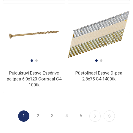
Puidukruvi Essve Essdrive
Püstolinael Essve D-pea
peitpea 6,0x120 Corrseal C4
2,8x75 C4 1400tk
100tk
1
2
3
4
5