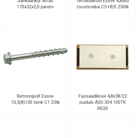
Sarikaankur Arras
Terrassikruvi Essve 4,8x60
170x32x2,0 parem
roostevaba C5 HDS 250tk
Betoonipolt Essve
Fassaadikruvi 4,8x38/22
10,5(8)130 tsink C1 25tk
puidule AISI 304 100TK
RR20