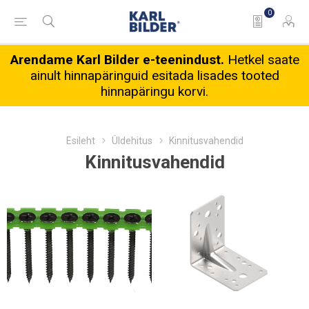
0
Arendame Karl Bilder e-teenindust.
Hetkel saate
ainult hinnapäringuid esitada lisades tooted
hinnapäringu korvi.
Esileht
Üldehitus
Kinnitusvahendid
Kinnitusvahendid