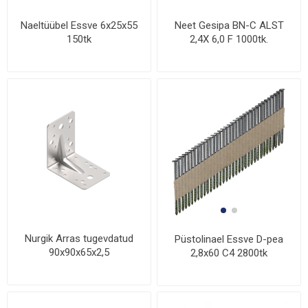
Naeltüübel Essve 6x25x55
Neet Gesipa BN-C ALST
150tk
2,4X 6,0 F 1000tk.
Nurgik Arras tugevdatud
Püstolinael Essve D-pea
90x90x65x2,5
2,8x60 C4 2800tk