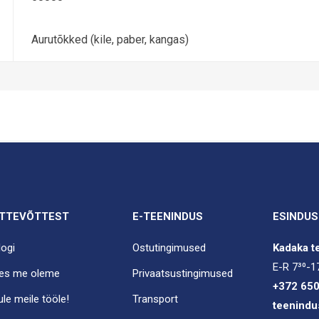
Aurutõkked (kile, paber, kangas)
TTEVÕTTEST
E-TEENINDUS
ESINDUS
logi
Ostutingimused
Kadaka te
E-R 7³⁰-1
es me oleme
Privaatsustingimused
+372 65
ule meile tööle!
Transport
teenindu