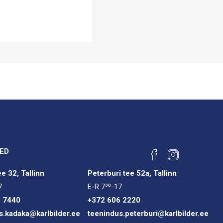
ED
e 32, Tallinn
Peterburi tee 52a, Tallinn
7
E-R 7³⁰-17
0 7440
+372 606 2220
s.kadaka@karlbilder.ee
teenindus.peterburi@karlbilder.ee