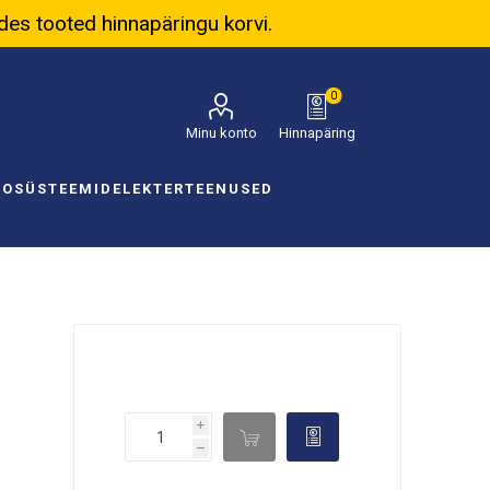
ades tooted hinnapäringu korvi.
0
Minu konto
Hinnapäring
NOSÜSTEEMID
ELEKTER
TEENUSED
i

d
h