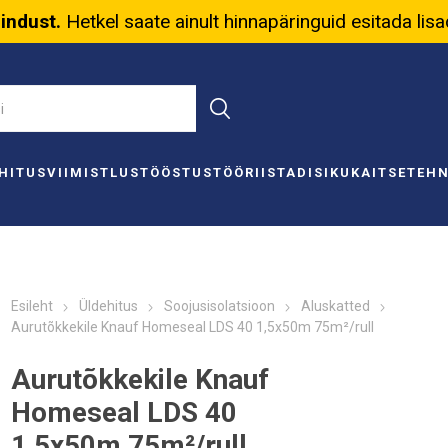
nindust.
Hetkel saate ainult hinnapäringuid esitada lis
HITUS
VIIMISTLUS
TÖÖSTUS
TÖÖRIISTAD
ISIKUKAITSE
TEH
Esileht
Üldehitus
Soojusisolatsioon
Aluskatted
Aurutõkkekile Knauf Homeseal LDS 40 1,5x50m 75m²/rull
Aurutõkkekile Knauf
Homeseal LDS 40
1,5x50m 75m²/rull