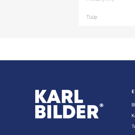
Tüüp
E
B
K
T