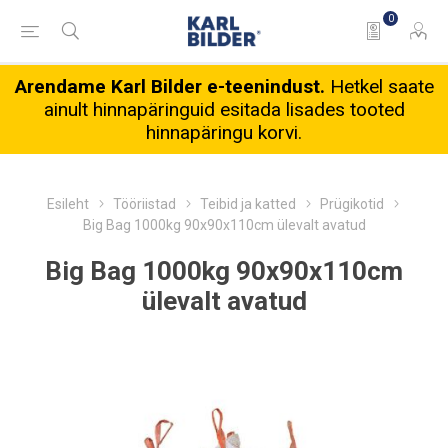
0
Arendame Karl Bilder e-teenindust.
Hetkel saate
ainult hinnapäringuid esitada lisades tooted
hinnapäringu korvi.
Esileht
Tööriistad
Teibid ja katted
Prügikotid
Big Bag 1000kg 90x90x110cm ülevalt avatud
Big Bag 1000kg 90x90x110cm
ülevalt avatud