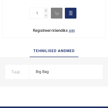
i

d
h
Registreeri kliendiks
siin
.
TEHNILISED ANDMED
Tüüp
Big Bag