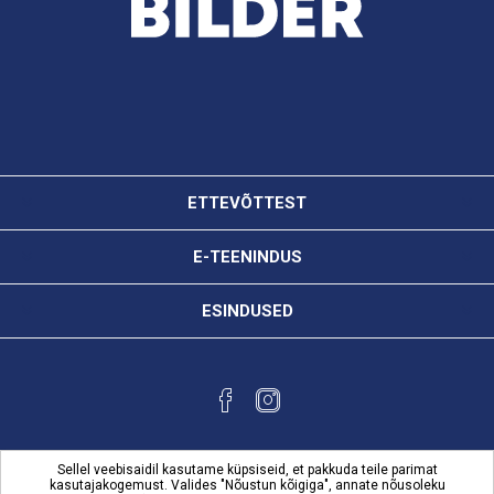
ETTEVÕTTEST
E-TEENINDUS
ESINDUSED
Sellel veebisaidil kasutame küpsiseid, et pakkuda teile parimat
kasutajakogemust. Valides "Nõustun kõigiga", annate nõusoleku