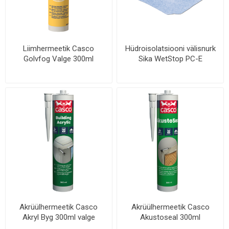
Liimhermeetik Casco
Hüdroisolatsiooni välisnurk
Golvfog Valge 300ml
Sika WetStop PC-E
Akrüülhermeetik Casco
Akrüülhermeetik Casco
Akryl Byg 300ml valge
Akustoseal 300ml