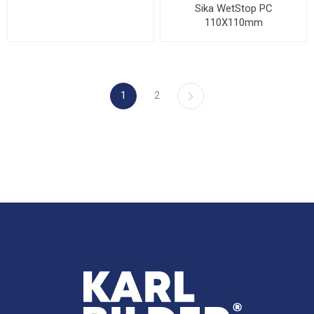
Sika WetStop PC
110X110mm
1
2