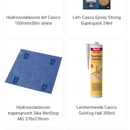
Hüdroisolatsiooni lint Casco
Liim Casco Epoxy Strong
100mmx50m sinine
Superquick 24ml
Hüdroisolatsiooni
Liimhermeetik Casco
trapimansett Sika WetStop
Golvfog Hall 300ml
MG 370x370mm