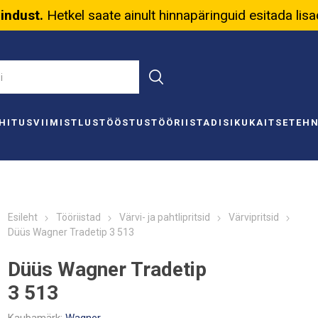
nindust.
Hetkel saate ainult hinnapäringuid esitada lis
HITUS
VIIMISTLUS
TÖÖSTUS
TÖÖRIISTAD
ISIKUKAITSE
TEH
Esileht
Tööriistad
Värvi- ja pahtlipritsid
Värvipritsid
Düüs Wagner Tradetip 3 513
Düüs Wagner Tradetip
3 513