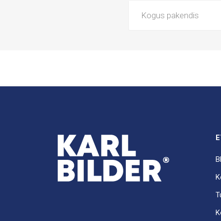
Kogus pakendis
E
B
K
T
K