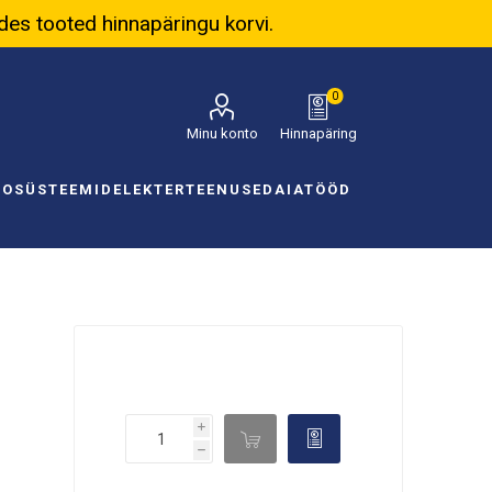
ades tooted hinnapäringu korvi.
0
Minu konto
Hinnapäring
NOSÜSTEEMID
ELEKTER
TEENUSED
AIATÖÖD
i

d
h