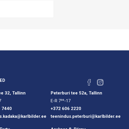
ED
e 32, Tallinn
Peterburi tee 52a, Tallinn
7
E-R 7³⁰-17
0 7440
+372 606 2220
s.kadaka@karlbilder.ee
teenindus.peterburi@karlbilder.ee