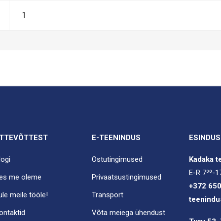
1
TTEVÕTTEST
E-TEENINDUS
ESINDUS
logi
Ostutingimused
Kadaka te
E-R 7³⁰-1
es me oleme
Privaatsustingimused
+372 65
ule meile tööle!
Transport
teenindu
ontaktid
Võta meiega ühendust