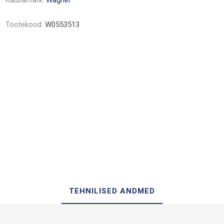
Kaubamärk:
Wagner
Tootekood:
W0553513
TEHNILISED ANDMED