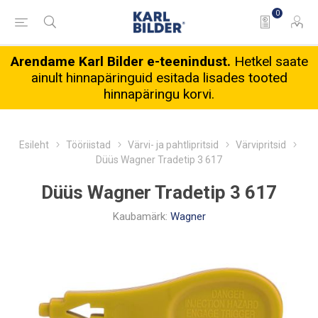
0
Arendame Karl Bilder e-teenindust.
Hetkel saate
ainult hinnapäringuid esitada lisades tooted
hinnapäringu korvi.
Esileht
Tööriistad
Värvi- ja pahtlipritsid
Värvipritsid
Düüs Wagner Tradetip 3 617
Düüs Wagner Tradetip 3 617
Kaubamärk:
Wagner