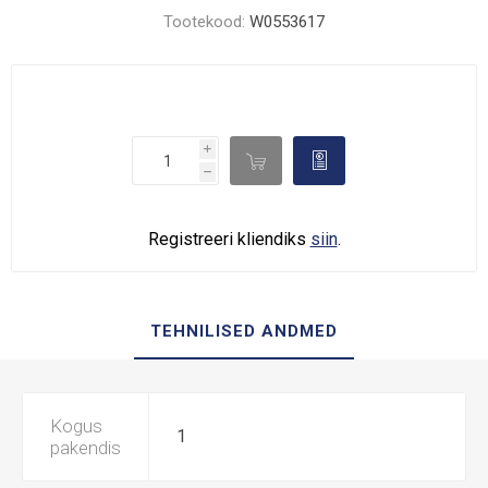
Tootekood:
W0553617
i

d
h
Registreeri kliendiks
siin
.
TEHNILISED ANDMED
Kogus
1
pakendis