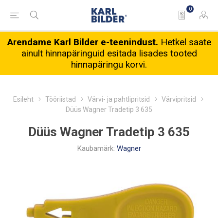
0
Arendame Karl Bilder e-teenindust.
Hetkel saate
ainult hinnapäringuid esitada lisades tooted
hinnapäringu korvi.
Esileht
Tööriistad
Värvi- ja pahtlipritsid
Värvipritsid
Düüs Wagner Tradetip 3 635
Düüs Wagner Tradetip 3 635
Kaubamärk:
Wagner