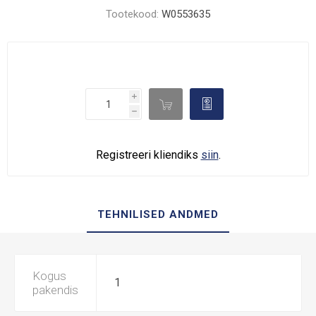
Tootekood:
W0553635
i

d
h
Registreeri kliendiks
siin
.
TEHNILISED ANDMED
Kogus
1
pakendis