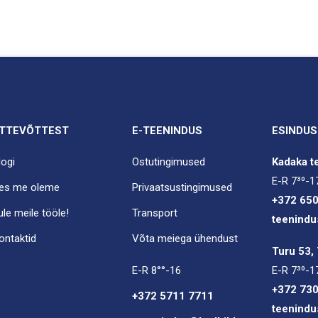
TTEVÕTTEST
E-TEENINDUS
ESINDUS
logi
Ostutingimused
Kadaka te
E-R 7³⁰-1
es me oleme
Privaatsustingimused
+372 65
ule meile tööle!
Transport
teenindu
ontaktid
Võta meiega ühendust
Turu 53, 
E-R 8°°-16
E-R 7³⁰-1
+372 73
+372 5711 7711
teenindu