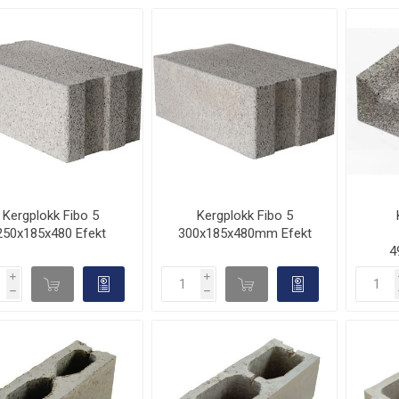
Kergplokk Fibo 5
Kergplokk Fibo 5
250x185x480 Efekt
300x185x480mm Efekt
4
i
i
d

d

h
h