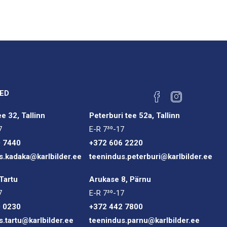
ED
e 32, Tallinn
Peterburi tee 52a, Tallinn
7
E-R 7³⁰-17
0 7440
+372 606 2220
s.kadaka@karlbilder.ee
teenindus.peterburi@karlbilder.ee
Tartu
Arukase 8, Pärnu
7
E-R 7³⁰-17
0 0230
+372 442 7800
s.tartu@karlbilder.ee
teenindus.parnu@karlbilder.ee