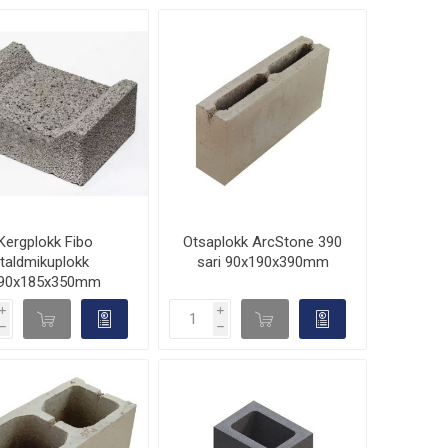
Kergplokk Fibo
Otsaplokk ArcStone 390
taldmikuplokk
sari 90x190x390mm
90x185x350mm
i
i
d

d

h
h