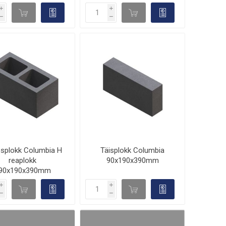
i
i
d

d

h
h
splokk Columbia H
Täisplokk Columbia
reaplokk
90x190x390mm
90x190x390mm
i
i
d

d

h
h