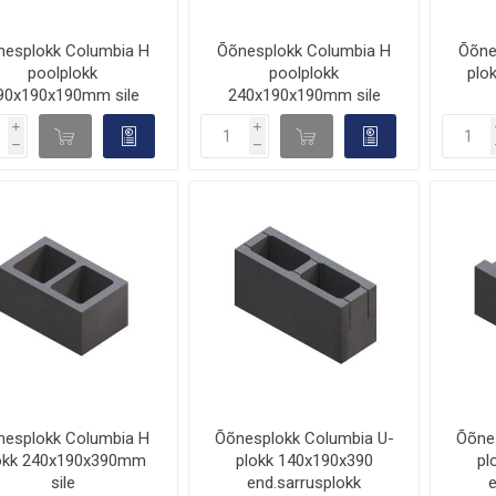
nesplokk Columbia H
Õõnesplokk Columbia H
Õõne
poolplokk
poolplokk
plo
90x190x190mm sile
240x190x190mm sile
i
i
d

d

h
h
nesplokk Columbia H
Õõnesplokk Columbia U-
Õõne
okk 240x190x390mm
plokk 140x190x390
pl
sile
end.sarrusplokk