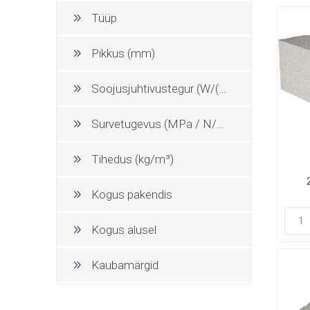
Tüüp
Pikkus (mm)
Soojusjuhtivustegur (W/(mK))
Survetugevus (MPa / N/mm²)
Tihedus (kg/m³)
Kogus pakendis
Kogus alusel
Kaubamärgid