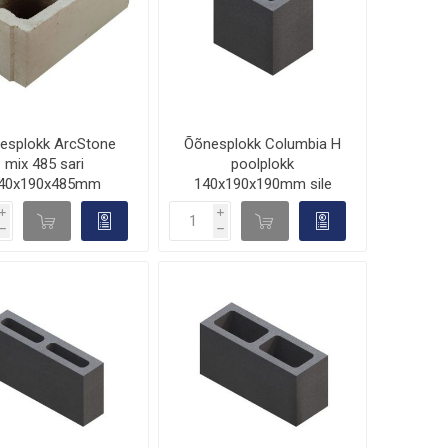
esplokk ArcStone
Õõnesplokk Columbia H
mix 485 sari
poolplokk
40x190x485mm
140x190x190mm sile
i
i
d

d

h
h