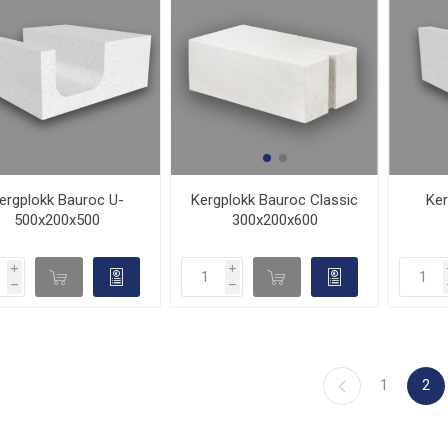
Kergplokk Bauroc Classic
ergplokk Bauroc U-
Ker
300x200x600
500x200x500
i
i
d

d

h
h
1
2