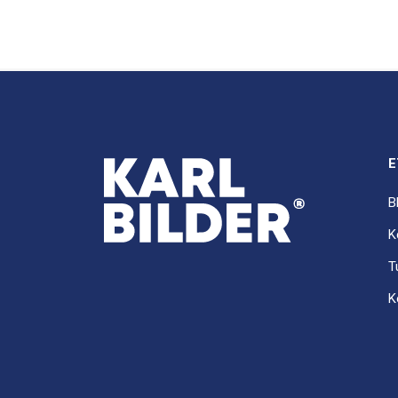
E
B
K
T
K