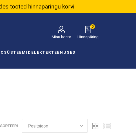
ades tooted hinnapäringu korvi.
0
Minu konto
Hinnapäring
NOSÜSTEEMID
ELEKTER
TEENUSED
SORTEERI