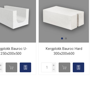
Kergplokk Bauroc Hard
gplokk Bauroc U-
300x200x600
250x200x500
i
i
d

d

h
h