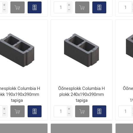
i
i
d

d

h
h
nesplokk Columbia H
Õõnesplokk Columbia H
Õõne
okk 190x190x390mm
plokk 240x190x390mm
tapiga
tapiga
1
i
i
d

d

h
h