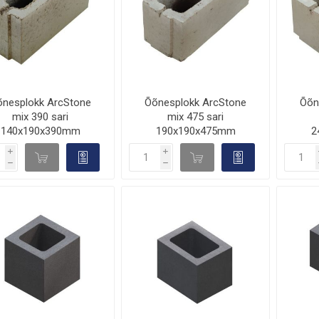
õnesplokk ArcStone
Õõnesplokk ArcStone
Õõn
mix 390 sari
mix 475 sari
140x190x390mm
190x190x475mm
2
i
i
d

d

h
h