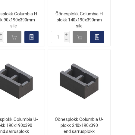
splokk Columbia H
Õõnesplokk Columbia H
kk 90x190x390mm
plokk 140x190x390mm
sile
sile
i
i
d

d

h
h
splokk Columbia U-
Õõnesplokk Columbia U-
okk 190x190x390
plokk 240x190x390
end.sarrusplokk
end.sarrusplokk