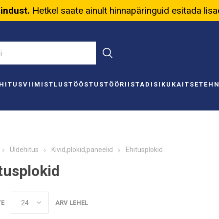
nindust.
Hetkel saate ainult hinnapäringuid esitada lis
HITUS
VIIMISTLUS
TÖÖSTUS
TÖÖRIISTAD
ISIKUKAITSE
TEH
Üldehitus
Kivid,plokid,paneelid
Ehitusplokid
tusplokid
TE
ARV LEHEL