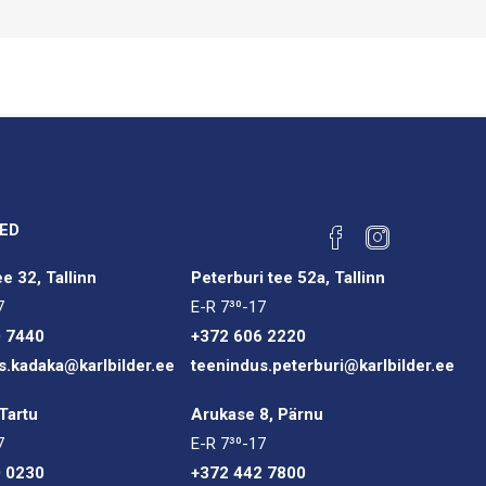
ED
e 32, Tallinn
Peterburi tee 52a, Tallinn
7
E-R 7³⁰-17
0 7440
+372 606 2220
s.kadaka@karlbilder.ee
teenindus.peterburi@karlbilder.ee
Tartu
Arukase 8, Pärnu
7
E-R 7³⁰-17
0 0230
+372 442 7800