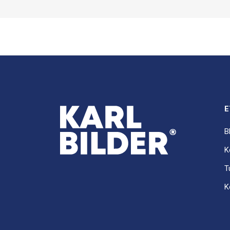
E
B
K
T
K