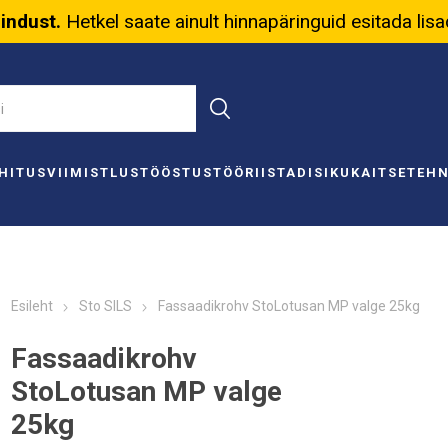
nindust.
Hetkel saate ainult hinnapäringuid esitada lis
HITUS
VIIMISTLUS
TÖÖSTUS
TÖÖRIISTAD
ISIKUKAITSE
TEH
Esileht
Sto SILS
Fassaadikrohv StoLotusan MP valge 25kg
Fassaadikrohv
StoLotusan MP valge
25kg