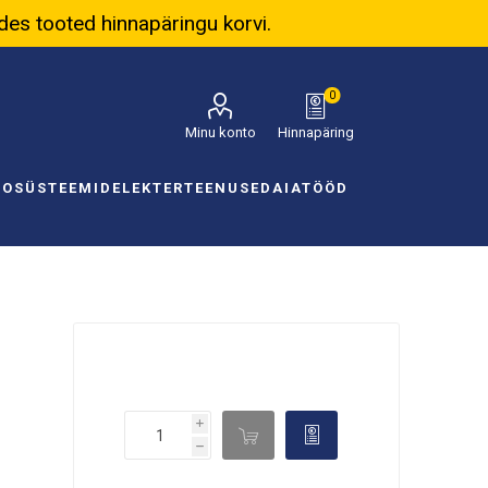
ades tooted hinnapäringu korvi.
0
Minu konto
Hinnapäring
NOSÜSTEEMID
ELEKTER
TEENUSED
AIATÖÖD
i

d
h