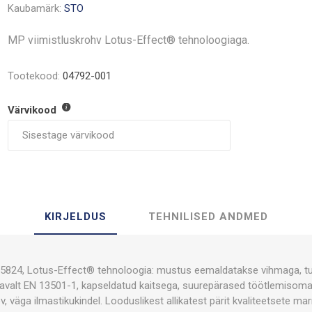
Kaubamärk:
STO
MP viimistluskrohv Lotus-Effect® tehnoloogiaga.
Tootekood:
04792-001
Värvikood
KIRJELDUS
TEHNILISED ANDMED
15824, Lotus-Effect® tehnoloogia: mustus eemaldatakse vihmaga, tu
tavalt EN 13501-1, kapseldatud kaitsega, suurepärased töötlemisoma
v, väga ilmastikukindel. Looduslikest allikatest pärit kvaliteetsete m