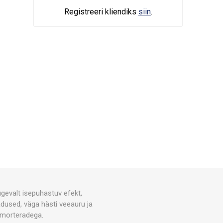
Registreeri kliendiks
siin
.
gevalt isepuhastuv efekt,
dused, väga hästi veeauru ja
armorteradega.