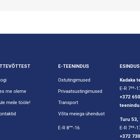
TTEVÕTTEST
E-TEENINDUS
ESINDUS
logi
Ostutingimused
Kadaka te
E-R 7³⁰-1
es me oleme
Privaatsustingimused
+372 65
ule meile tööle!
Transport
teenindu
ontaktid
Võta meiega ühendust
Turu 53, 
E-R 8°°-16
E-R 7³⁰-1
+372 73