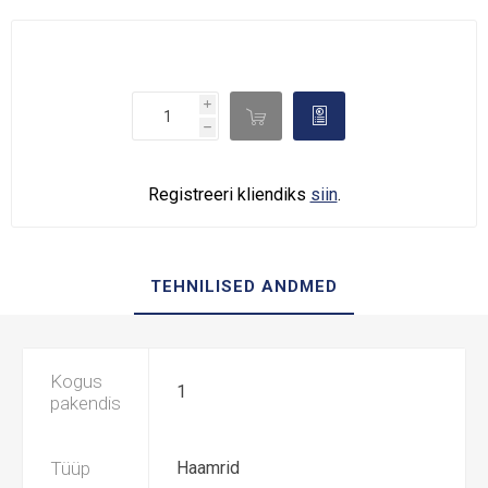
i

d
h
Registreeri kliendiks
siin
.
TEHNILISED ANDMED
Kogus
1
pakendis
Tüüp
Haamrid