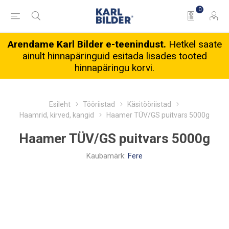
0
Arendame Karl Bilder e-teenindust.
Hetkel saate
ainult hinnapäringuid esitada lisades tooted
hinnapäringu korvi.
Esileht
Tööriistad
Käsitööriistad
Haamrid, kirved, kangid
Haamer TÜV/GS puitvars 5000g
Haamer TÜV/GS puitvars 5000g
Kaubamärk:
Fere