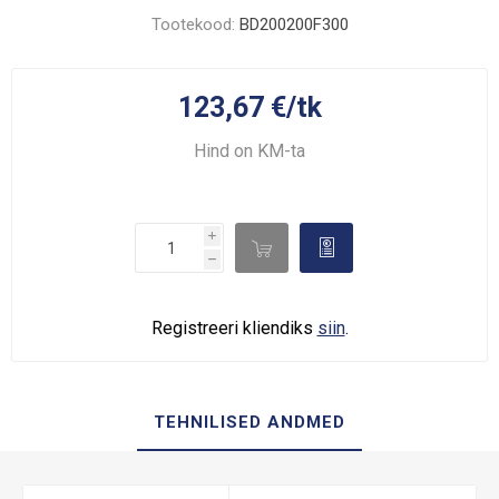
Tootekood:
BD200200F300
123,67 €/tk
Hind on KM-ta
i

d
h
Registreeri kliendiks
siin
.
TEHNILISED ANDMED