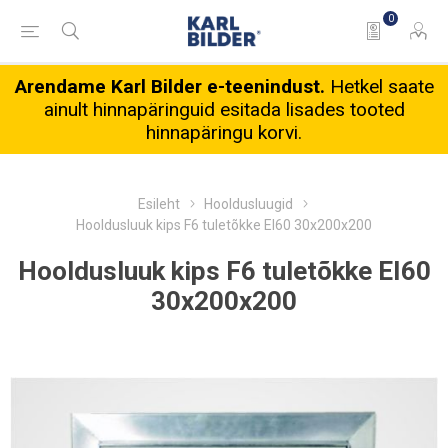
0
Arendame Karl Bilder e-teenindust.
Hetkel saate
ainult hinnapäringuid esitada lisades tooted
hinnapäringu korvi.
Esileht
Hooldusluugid
Hooldusluuk kips F6 tuletõkke EI60 30x200x200
Hooldusluuk kips F6 tuletõkke EI60
30x200x200