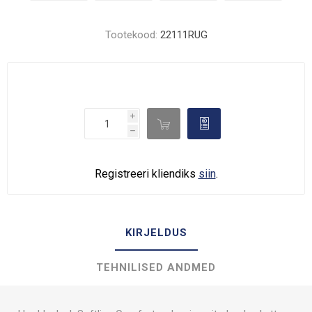
Tootekood:
22111RUG
i

d
h
Registreeri kliendiks
siin
.
KIRJELDUS
TEHNILISED ANDMED