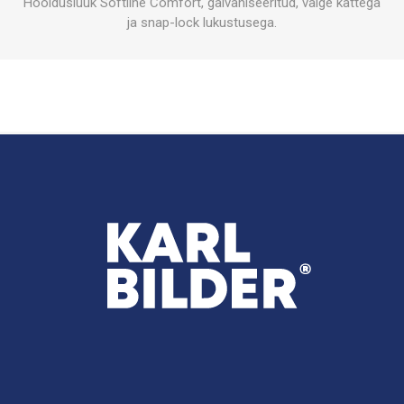
Hooldusluuk Softline Comfort, galvaniseeritud, valge kattega
ja snap-lock lukustusega.