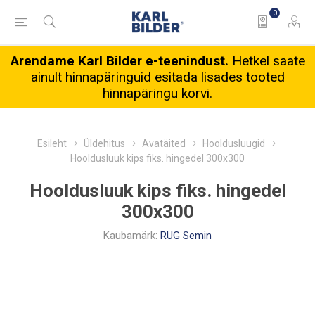
0
Arendame Karl Bilder e-teenindust.
Hetkel saate
ainult hinnapäringuid esitada lisades tooted
hinnapäringu korvi.
Esileht
Üldehitus
Avatäited
Hooldusluugid
Hooldusluuk kips fiks. hingedel 300x300
Hooldusluuk kips fiks. hingedel
300x300
Kaubamärk:
RUG Semin