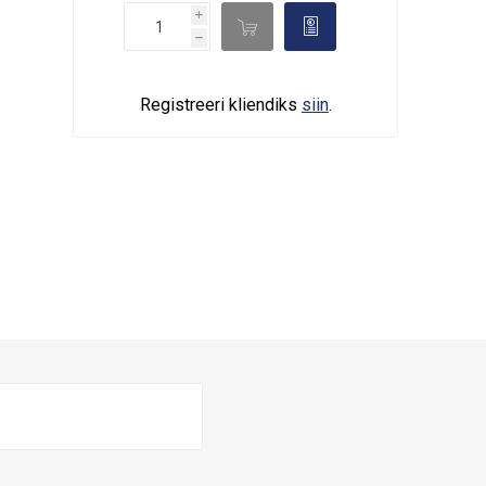
i

d
h
Registreeri kliendiks
siin
.