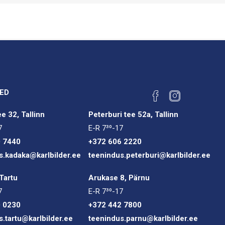
ED
e 32, Tallinn
Peterburi tee 52a, Tallinn
7
E-R 7³⁰-17
0 7440
+372 606 2220
s.kadaka@karlbilder.ee
teenindus.peterburi@karlbilder.ee
Tartu
Arukase 8, Pärnu
7
E-R 7³⁰-17
0 0230
+372 442 7800
s.tartu@karlbilder.ee
teenindus.parnu@karlbilder.ee