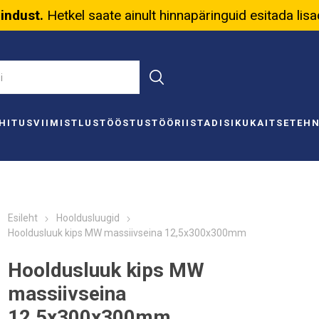
nindust.
Hetkel saate ainult hinnapäringuid esitada lis
HITUS
VIIMISTLUS
TÖÖSTUS
TÖÖRIISTAD
ISIKUKAITSE
TEH
Esileht
Hooldusluugid
Hooldusluuk kips MW massiivseina 12,5x300x300mm
Hooldusluuk kips MW
massiivseina
12,5x300x300mm