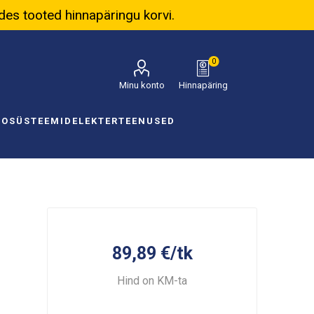
ades tooted hinnapäringu korvi.
0
Minu konto
Hinnapäring
NOSÜSTEEMID
ELEKTER
TEENUSED
89,89 €/tk
Hind on KM-ta