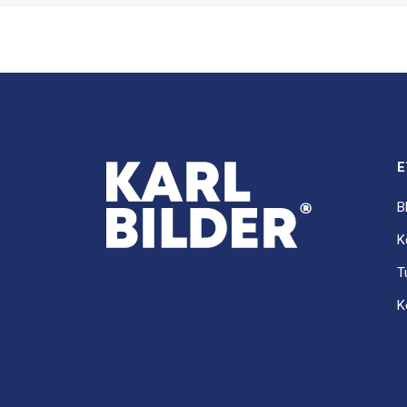
E
B
K
T
K