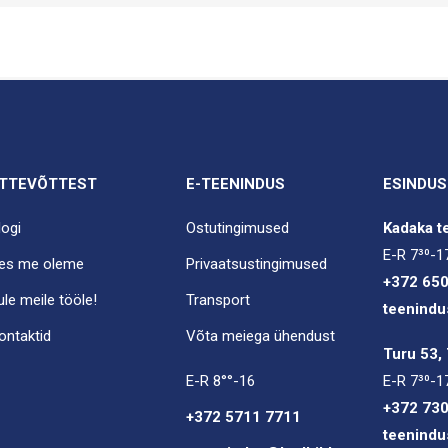
TTEVÕTTEST
E-TEENINDUS
ESINDUS
logi
Ostutingimused
Kadaka te
E-R 7³⁰-1
es me oleme
Privaatsustingimused
+372 65
ule meile tööle!
Transport
teenindu
ontaktid
Võta meiega ühendust
Turu 53, 
E-R 8°°-16
E-R 7³⁰-1
+372 73
+372 5711 7711
teenindu