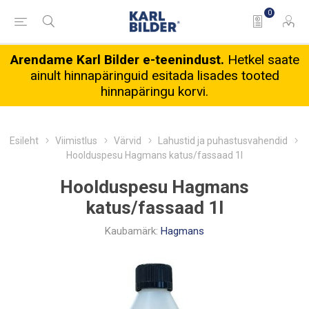
0
Arendame Karl Bilder e-teenindust.
Hetkel saate
ainult hinnapäringuid esitada lisades tooted
hinnapäringu korvi.
Esileht
Viimistlus
Värvid
Lahustid ja puhastusvahendid
Hoolduspesu Hagmans katus/fassaad 1l
Hoolduspesu Hagmans
katus/fassaad 1l
Kaubamärk:
Hagmans