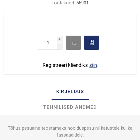
Tootekood:
55901
i

d
h
Registreeri kliendiks
siin
.
KIRJELDUS
TEHNILISED ANDMED
Tõhus pesuaine teostamaks hoolduspesu nii katustele kui ka
fassaadidele.