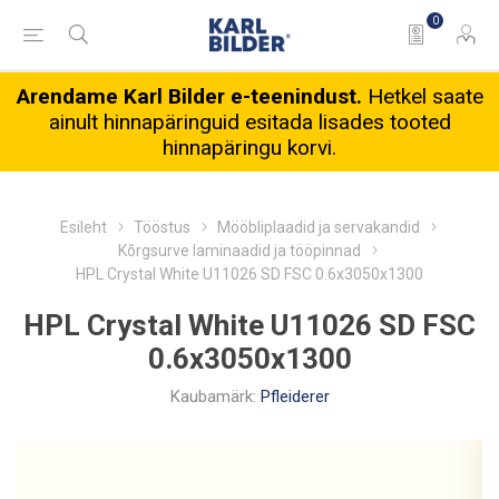
0
Arendame Karl Bilder e-teenindust.
Hetkel saate
ainult hinnapäringuid esitada lisades tooted
hinnapäringu korvi.
Esileht
Tööstus
Mööbliplaadid ja servakandid
Kõrgsurve laminaadid ja tööpinnad
HPL Crystal White U11026 SD FSC 0.6x3050x1300
HPL Crystal White U11026 SD FSC
0.6x3050x1300
Kaubamärk:
Pfleiderer