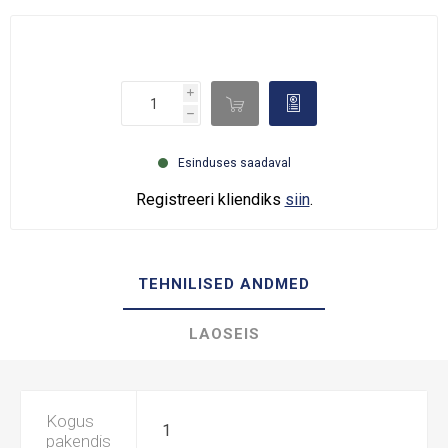
i

d
h
Esinduses saadaval
Registreeri kliendiks
siin
.
TEHNILISED ANDMED
LAOSEIS
Kogus
1
pakendis