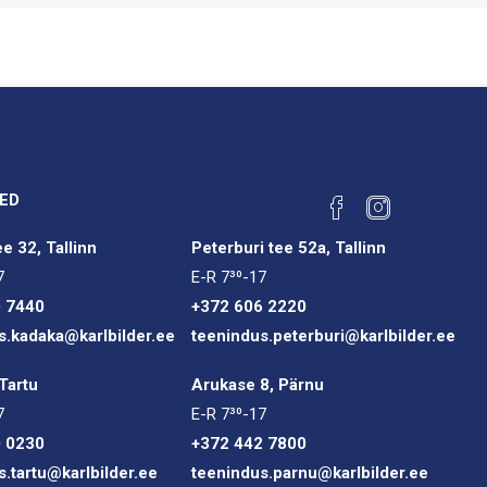
ED
e 32, Tallinn
Peterburi tee 52a, Tallinn
7
E-R 7³⁰-17
0 7440
+372 606 2220
s.kadaka@karlbilder.ee
teenindus.peterburi@karlbilder.ee
Tartu
Arukase 8, Pärnu
7
E-R 7³⁰-17
0 0230
+372 442 7800
s.tartu@karlbilder.ee
teenindus.parnu@karlbilder.ee