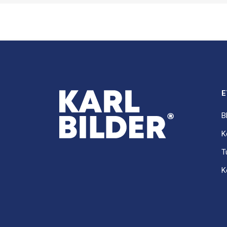
E
B
K
T
K