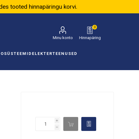
ades tooted hinnapäringu korvi.
0
Minu konto
Hinnapäring
NOSÜSTEEMID
ELEKTER
TEENUSED
i

d
h