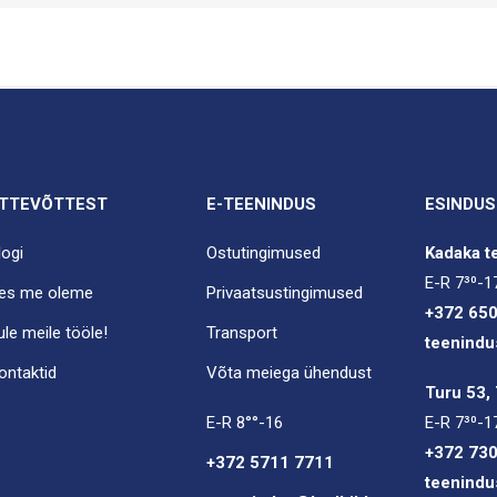
TTEVÕTTEST
E-TEENINDUS
ESINDUS
logi
Ostutingimused
Kadaka te
E-R 7³⁰-1
es me oleme
Privaatsustingimused
+372 65
ule meile tööle!
Transport
teenindu
ontaktid
Võta meiega ühendust
Turu 53, 
E-R 8°°-16
E-R 7³⁰-1
+372 73
+372 5711 7711
teenindu