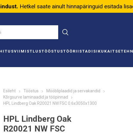
nindust.
Hetkel saate ainult hinnapäringuid esitada lis
HITUS
VIIMISTLUS
TÖÖSTUS
TÖÖRIISTAD
ISIKUKAITSE
TEH
Esileht
Tööstus
Mööbliplaadid ja servakandid
Kõrgsurve laminaadid ja tööpinnad
HPL Lindberg Oak R20021 NW FSC 0.6x3050x1300
HPL Lindberg Oak
R20021 NW FSC