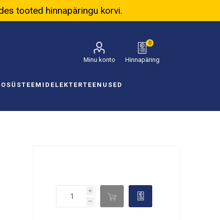
ades tooted hinnapäringu korvi.
0
Minu konto
Hinnapäring
NOSÜSTEEMID
ELEKTER
TEENUSED
i

d
h