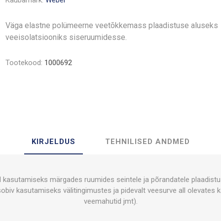
Kaubamärk:
Weber
Väga elastne polümeerne veetõkkemass plaadistuse aluseks
veeisolatsiooniks siseruumidesse.
Tootekood:
1000692
KIRJELDUS
TEHNILISED ANDMED
asutamiseks märgades ruumides seintele ja põrandatele plaadistus
sobiv kasutamiseks välitingimustes ja pidevalt veesurve all olevates k
veemahutid jmt).