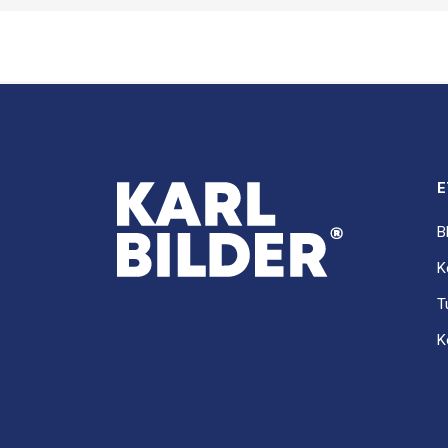
E
B
K
T
K