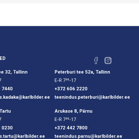
ED
e 32, Tallinn
Peterburi tee 52a, Tallinn
7
E-R 7³⁰-17
0 7440
+372 606 2220
s.kadaka@karlbilder.ee
teenindus.peterburi@karlbilder.ee
Tartu
Arukase 8, Pärnu
7
E-R 7³⁰-17
0 0230
+372 442 7800
s.tartu@karlbilder.ee
teenindus.parnu@karlbilder.ee