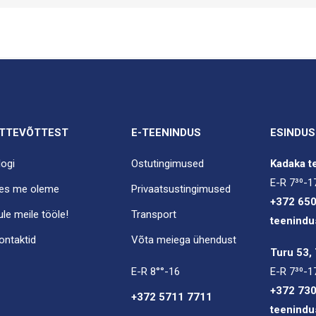
TTEVÕTTEST
E-TEENINDUS
ESINDUS
logi
Ostutingimused
Kadaka te
E-R 7³⁰-1
es me oleme
Privaatsustingimused
+372 65
ule meile tööle!
Transport
teenindu
ontaktid
Võta meiega ühendust
Turu 53, 
E-R 8°°-16
E-R 7³⁰-1
+372 73
+372 5711 7711
teenindu