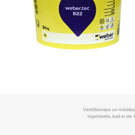
Veetõkemass on mõeldud k
tegemiseks, kuid ei ole 