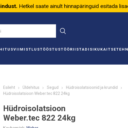
nindust.
Hetkel saate ainult hinnapäringuid esitada lis
HITUS
VIIMISTLUS
TÖÖSTUS
TÖÖRIISTAD
ISIKUKAITSE
TEH
Esileht
Üldehitus
Segud
Hüdroisolatsioonid ja krundid
Hüdroisolatsioon Weber.tec 822 24kg
Hüdroisolatsioon
Weber.tec 822 24kg