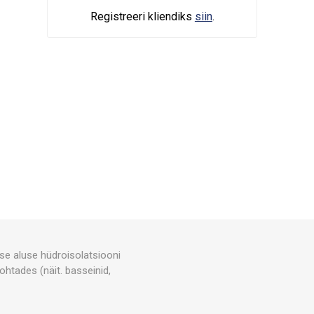
Registreeri kliendiks
siin
.
e aluse hüdroisolatsiooni
ohtades (näit. basseinid,