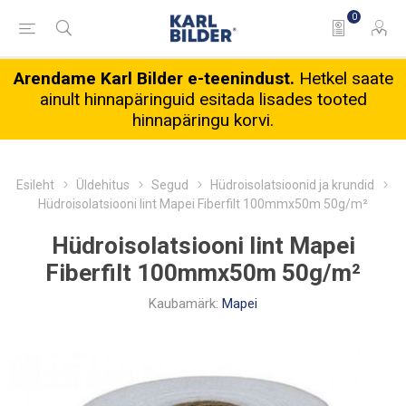
0
Arendame Karl Bilder e-teenindust.
Hetkel saate
ainult hinnapäringuid esitada lisades tooted
hinnapäringu korvi.
Esileht
Üldehitus
Segud
Hüdroisolatsioonid ja krundid
Hüdroisolatsiooni lint Mapei Fiberfilt 100mmx50m 50g/m²
Hüdroisolatsiooni lint Mapei
Fiberfilt 100mmx50m 50g/m²
Kaubamärk:
Mapei