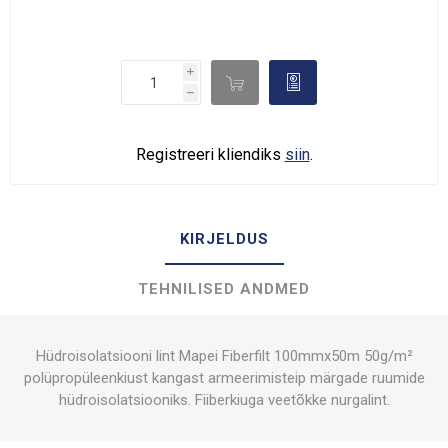
i

d
h
Registreeri kliendiks
siin
.
KIRJELDUS
TEHNILISED ANDMED
Hüdroisolatsiooni lint Mapei Fiberfilt 100mmx50m 50g/m²
polüpropüleenkiust kangast armeerimisteip märgade ruumide
hüdroisolatsiooniks. Fiiberkiuga veetõkke nurgalint.