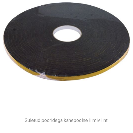
Suletud pooridega kahepoolne liimiv lint.