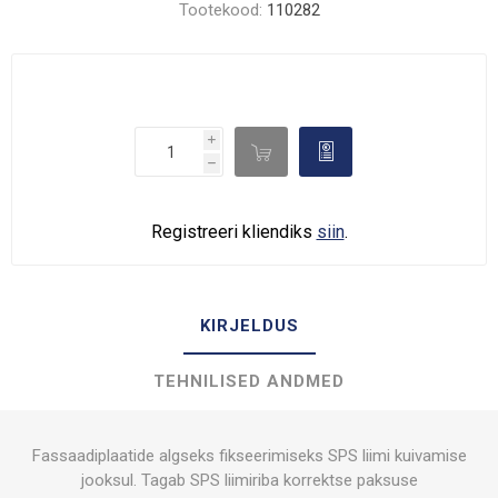
Tootekood:
110282
i

d
h
Registreeri kliendiks
siin
.
KIRJELDUS
TEHNILISED ANDMED
Fassaadiplaatide algseks fikseerimiseks SPS liimi kuivamise
jooksul. Tagab SPS liimiriba korrektse paksuse