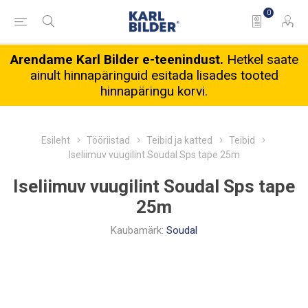
0
Arendame Karl Bilder e-teenindust.
Hetkel saate
ainult hinnapäringuid esitada lisades tooted
hinnapäringu korvi.
Esileht
Tööriistad
Teibid ja katted
Teibid
Iseliimuv vuugilint Soudal Sps tape 25m
Iseliimuv vuugilint Soudal Sps tape
25m
Kaubamärk:
Soudal