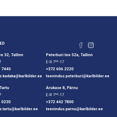
ED
e 32, Tallinn
Peterburi tee 52a, Tallinn
7
E-R 7³⁰-17
0 7440
+372 606 2220
s.kadaka@karlbilder.ee
teenindus.peterburi@karlbilder.ee
Tartu
Arukase 8, Pärnu
7
E-R 7³⁰-17
0 0230
+372 442 7800
s.tartu@karlbilder.ee
teenindus.parnu@karlbilder.ee