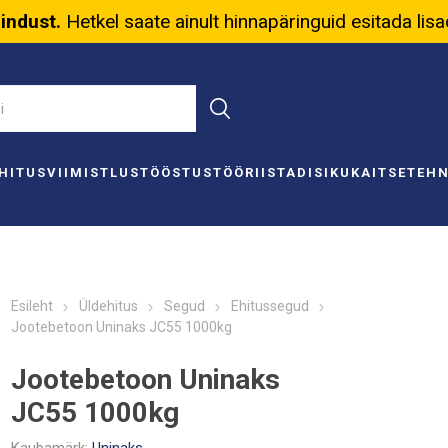
nindust.
Hetkel saate ainult hinnapäringuid esitada lis
HITUS
VIIMISTLUS
TÖÖSTUS
TÖÖRIISTAD
ISIKUKAITSE
TEH
Esileht
Üldehitus
Segud
Ehitussegud
Jootebetoon Uninaks JC55 1000kg
Jootebetoon Uninaks
JC55 1000kg