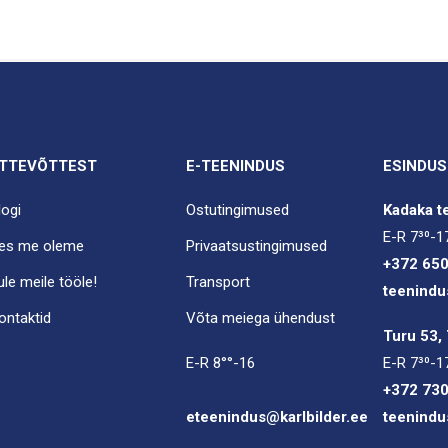
TTEVÕTTEST
E-TEENINDUS
ESINDUS
logi
Ostutingimused
Kadaka te
E-R 7³⁰-1
es me oleme
Privaatsustingimused
+372 65
ule meile tööle!
Transport
teenindu
ontaktid
Võta meiega ühendust
Turu 53, 
E-R 8°°-16
E-R 7³⁰-1
+372 73
eteenindus@karlbilder.ee
teenindu