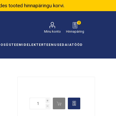
ades tooted hinnapäringu korvi.
0
Minu konto
Hinnapäring
NOSÜSTEEMID
ELEKTER
TEENUSED
AIATÖÖD
i

d
h