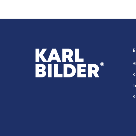
E
B
K
T
K