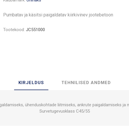
Kaubamärk:
Uninaks
Pumbatav ja käsitsi paigaldatav kiirkivinev jootebetoon
Tootekood:
JC551000
KIRJELDUS
TEHNILISED ANDMED
galdamiseks, ühenduskohtade liitmiseks, ankrute paigaldamiseks ja 
Survetugevusklass C45/55