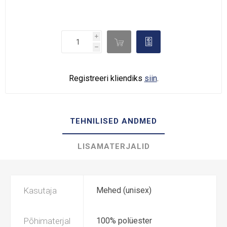
i

d
h
Registreeri kliendiks
siin
.
TEHNILISED ANDMED
LISAMATERJALID
Kasutaja
Mehed (unisex)
Põhimaterjal
100% polüester