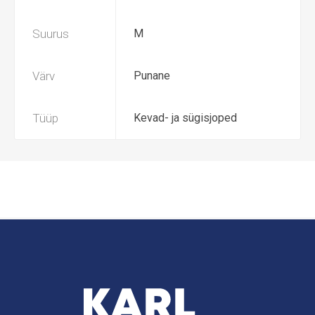
Suurus
M
Värv
Punane
Tüüp
Kevad- ja sügisjoped