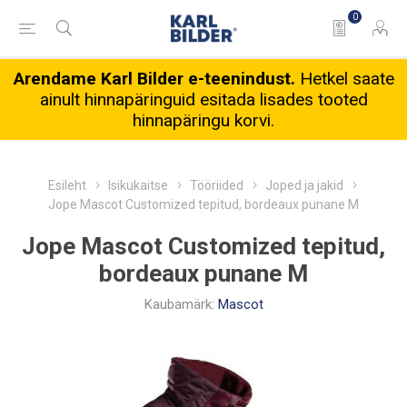
0
Arendame Karl Bilder e-teenindust.
Hetkel saate
ainult hinnapäringuid esitada lisades tooted
hinnapäringu korvi.
Esileht
Isikukaitse
Tööriided
Joped ja jakid
Jope Mascot Customized tepitud, bordeaux punane M
Jope Mascot Customized tepitud,
bordeaux punane M
Kaubamärk:
Mascot