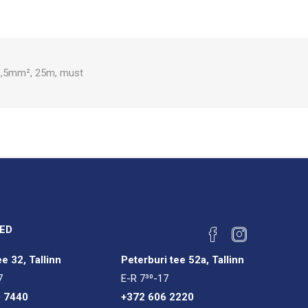
×1,5mm², 25m, must
ED
e 32, Tallinn
Peterburi tee 52a, Tallinn
7
E-R 7³⁰-17
0 7440
+372 606 2220