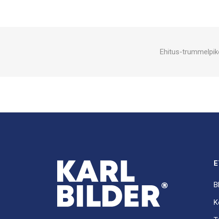
Ehitus-trummelpik
E
B
K