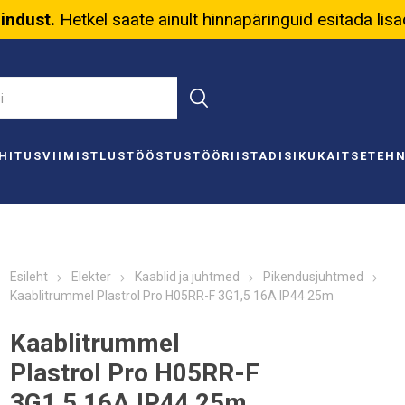
nindust.
Hetkel saate ainult hinnapäringuid esitada lis
HITUS
VIIMISTLUS
TÖÖSTUS
TÖÖRIISTAD
ISIKUKAITSE
TEH
Esileht
Elekter
Kaablid ja juhtmed
Pikendusjuhtmed
Kaablitrummel Plastrol Pro H05RR-F 3G1,5 16A IP44 25m
Kaablitrummel
Plastrol Pro H05RR-F
3G1,5 16A IP44 25m