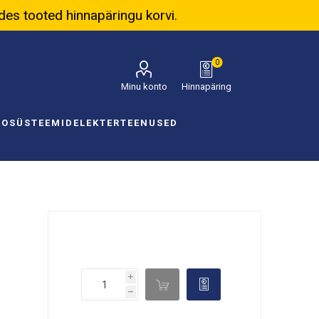
ades tooted hinnapäringu korvi.
0
Minu konto
Hinnapäring
NOSÜSTEEMID
ELEKTER
TEENUSED
i

d
h