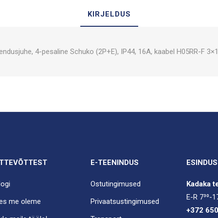
KIRJELDUS
endusjuhe, 4-pesaline Schuko (2P+E), IP44, 16A, kaabel H05RR-F 3
TTEVÕTTEST
E-TEENINDUS
ESINDUS
logi
Ostutingimused
Kadaka te
E-R 7³⁰-1
es me oleme
Privaatsustingimused
+372 65