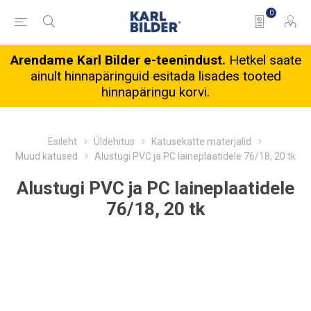
0
Arendame Karl Bilder e-teenindust.
Hetkel saate
ainult hinnapäringuid esitada lisades tooted
hinnapäringu korvi.
Esileht
Üldehitus
Katusekatte materjalid
Muud katused
Alustugi PVC ja PC laineplaatidele 76/18, 20 tk
Alustugi PVC ja PC laineplaatidele
76/18, 20 tk