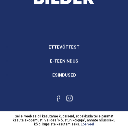
ETTEVÕTTEST
E-TEENINDUS
ESINDUSED
Sellel veebisaidil kasutame küpsiseid, et pakkuda teile parimat
kasutajakogemust. Valides "Nõustun kõigiga", annate nõusoleku
kõigi küpsiste kasutamiseks.
Loe veel