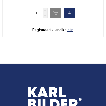
i

d
h
Registreeri kliendiks
siin
.