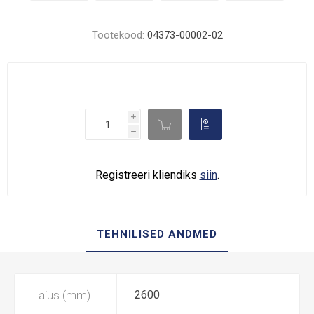
Tootekood:
04373-00002-02
i

d
h
Registreeri kliendiks
siin
.
TEHNILISED ANDMED
Laius (mm)
2600