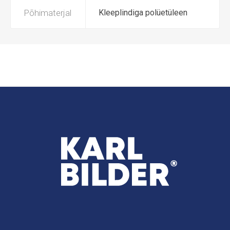
Põhimaterjal
Kleeplindiga polüetüleen