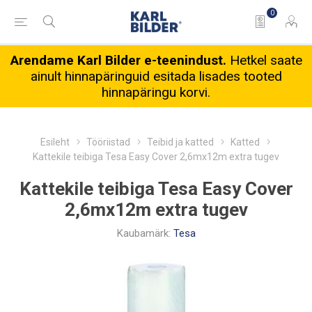
0
Arendame Karl Bilder e-teenindust.
Hetkel saate
ainult hinnapäringuid esitada lisades tooted
hinnapäringu korvi.
Esileht
Tööriistad
Teibid ja katted
Katted
Kattekile teibiga Tesa Easy Cover 2,6mx12m extra tugev
Kattekile teibiga Tesa Easy Cover
2,6mx12m extra tugev
Kaubamärk:
Tesa