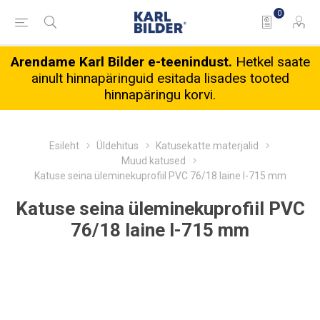
0
Arendame Karl Bilder e-teenindust.
Hetkel saate
ainult hinnapäringuid esitada lisades tooted
hinnapäringu korvi.
Esileht
Üldehitus
Katusekatte materjalid
Muud katused
Katuse seina üleminekuprofiil PVC 76/18 laine l-715 mm
Katuse seina üleminekuprofiil PVC
76/18 laine l-715 mm