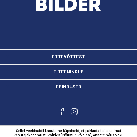
ETTEVÕTTEST
E-TEENINDUS
ESINDUSED
Sellel veebisaidil kasutame küpsiseid, et pakkuda teile parimat
kasutajakogemust. Valides "Nõustun kõigiga", annate nõusoleku