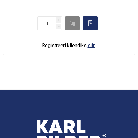
i

d
h
Registreeri kliendiks
siin
.