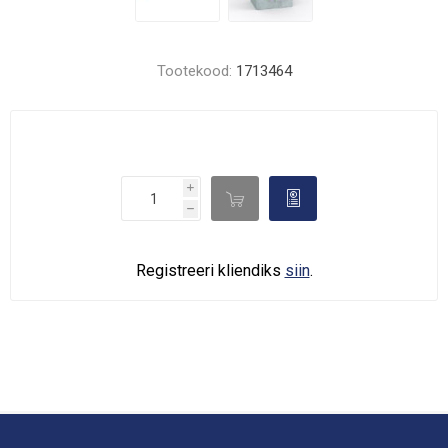
Tootekood:
1713464
i

d
h
Registreeri kliendiks
siin
.