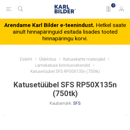
0
Arendame Karl Bilder e-teenindust.
Hetkel saate
ainult hinnapäringuid esitada lisades tooted
hinnapäringu korvi.
Esileht
Üldehitus
Katusekatte materjalid
Lamekatuse kinnitusvahendid
Katusetüübel SFS RP50X135n (750tk)
Katusetüübel SFS RP50X135n
(750tk)
Kaubamärk:
SFS