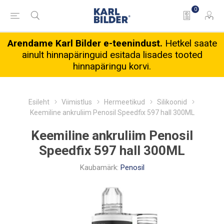
0
Arendame Karl Bilder e-teenindust.
Hetkel saate
ainult hinnapäringuid esitada lisades tooted
hinnapäringu korvi.
Esileht
Viimistlus
Hermeetikud
Silikoonid
Keemiline ankruliim Penosil Speedfix 597 hall 300ML
Keemiline ankruliim Penosil
Speedfix 597 hall 300ML
Kaubamärk:
Penosil