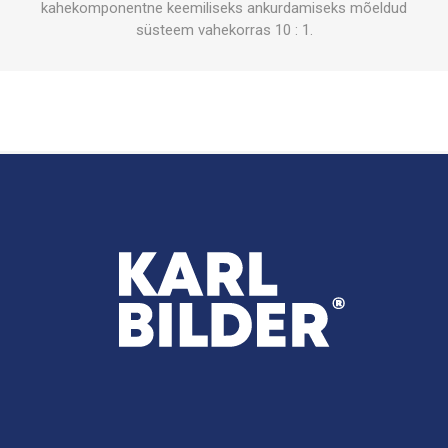
kahekomponentne keemiliseks ankurdamiseks mõeldud
süsteem vahekorras 10 : 1.