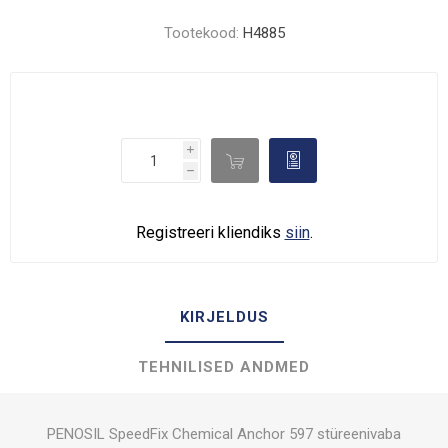
Tootekood:
H4885
i

d
h
Registreeri kliendiks
siin
.
KIRJELDUS
TEHNILISED ANDMED
PENOSIL SpeedFix Chemical Anchor 597 stüreenivaba