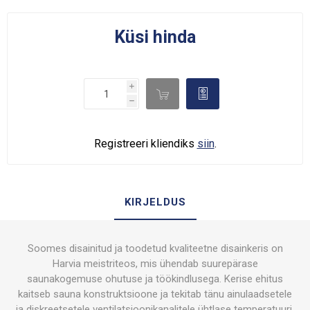
Küsi hinda
i

d
h
Registreeri kliendiks
siin
.
KIRJELDUS
Soomes disainitud ja toodetud kvaliteetne disainkeris on
Harvia meistriteos, mis ühendab suurepärase
saunakogemuse ohutuse ja töökindlusega. Kerise ehitus
kaitseb sauna konstruktsioone ja tekitab tänu ainulaadsetele
ja diskreetsetele ventilatsioonikanalitele ühtlase temperatuuri.