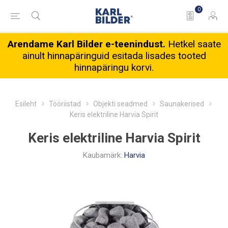
0
Arendame Karl Bilder e-teenindust.
Hetkel saate
ainult hinnapäringuid esitada lisades tooted
hinnapäringu korvi.
Esileht
Tööriistad
Objekti seadmed
Saunakerised
Keris elektriline Harvia Spirit
Keris elektriline Harvia Spirit
Kaubamärk:
Harvia