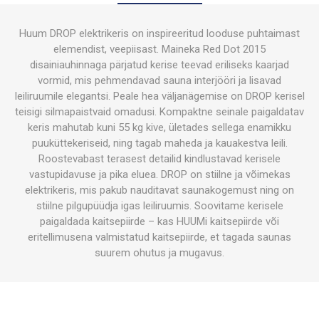
Huum DROP elektrikeris on inspireeritud looduse puhtaimast
elemendist, veepiisast. Maineka Red Dot 2015
disainiauhinnaga pärjatud kerise teevad eriliseks kaarjad
vormid, mis pehmendavad sauna interjööri ja lisavad
leiliruumile elegantsi. Peale hea väljanägemise on DROP kerisel
teisigi silmapaistvaid omadusi. Kompaktne seinale paigaldatav
keris mahutab kuni 55 kg kive, ületades sellega enamikku
puuküttekeriseid, ning tagab maheda ja kauakestva leili.
Roostevabast terasest detailid kindlustavad kerisele
vastupidavuse ja pika eluea. DROP on stiilne ja võimekas
elektrikeris, mis pakub nauditavat saunakogemust ning on
stiilne pilgupüüdja igas leiliruumis. Soovitame kerisele
paigaldada kaitsepiirde – kas HUUMi kaitsepiirde või
eritellimusena valmistatud kaitsepiirde, et tagada saunas
suurem ohutus ja mugavus.