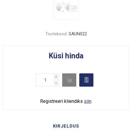
Tootekood:
SAUN022
Küsi hinda
i

d
h
Registreeri kliendiks
siin
.
KIRJELDUS