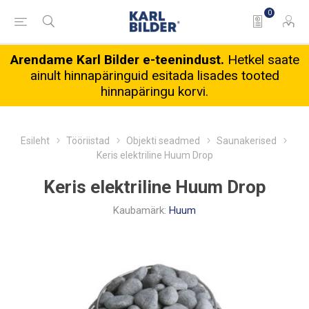
0
Arendame Karl Bilder e-teenindust.
Hetkel saate
ainult hinnapäringuid esitada lisades tooted
hinnapäringu korvi.
Esileht
Tööriistad
Objekti seadmed
Saunakerised
Keris elektriline Huum Drop
Keris elektriline Huum Drop
Kaubamärk:
Huum