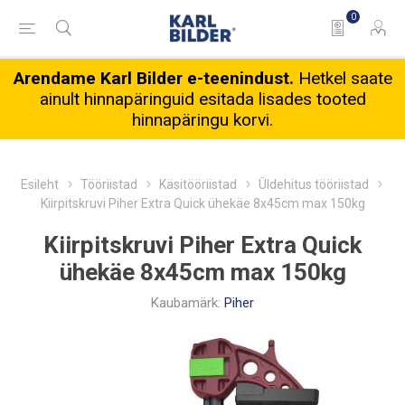
0
Arendame Karl Bilder e-teenindust.
Hetkel saate
ainult hinnapäringuid esitada lisades tooted
hinnapäringu korvi.
Esileht
Tööriistad
Käsitööriistad
Üldehitus tööriistad
Kiirpitskruvi Piher Extra Quick ühekäe 8x45cm max 150kg
Kiirpitskruvi Piher Extra Quick
ühekäe 8x45cm max 150kg
Kaubamärk:
Piher