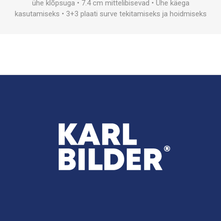
ühe klõpsuga • 7.4 cm mittelibisevad • Ühe käega
kasutamiseks • 3+3 plaati surve tekitamiseks ja hoidmiseks