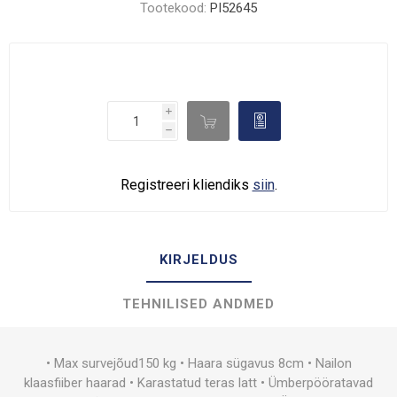
Tootekood:
PI52645
i

d
h
Registreeri kliendiks
siin
.
KIRJELDUS
TEHNILISED ANDMED
• Max survejõud150 kg • Haara sügavus 8cm • Nailon
klaasfiiber haarad • Karastatud teras latt • Ümberpööratavad