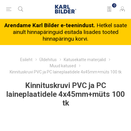
0
Arendame Karl Bilder e-teenindust.
Hetkel saate
ainult hinnapäringuid esitada lisades tooted
hinnapäringu korvi.
Esileht
Üldehitus
Katusekatte materjalid
Muud katused
Kinnituskruvi PVC ja PC laineplaatidele 4x45mm+müts 100 tk
Kinnituskruvi PVC ja PC
laineplaatidele 4x45mm+müts 100
tk