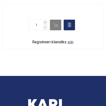
i

d
h
Registreeri kliendiks
siin
.