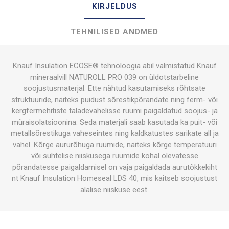
KIRJELDUS
TEHNILISED ANDMED
Knauf Insulation ECOSE® tehnoloogia abil valmistatud Knauf
mineraalvill NATUROLL PRO 039 on üldotstarbeline
soojustusmaterjal. Ette nähtud kasutamiseks rõhtsate
struktuuride, näiteks puidust sõrestikpõrandate ning ferm- või
kergfermehitiste taladevahelisse ruumi paigaldatud soojus- ja
müraisolatsioonina. Seda materjali saab kasutada ka puit- või
metallsõrestikuga vaheseintes ning kaldkatustes sarikate all ja
vahel. Kõrge aururõhuga ruumide, näiteks kõrge temperatuuri
või suhtelise niiskusega ruumide kohal olevatesse
põrandatesse paigaldamisel on vaja paigaldada aurutõkkekiht
nt Knauf Insulation Homeseal LDS 40, mis kaitseb soojustust
alalise niiskuse eest.