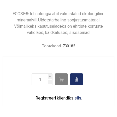
ECOSE® tehnoloogia abil valmistatud ökoloogiline
mineraalvill.Üldotstarbeline soojustusmaterjal.
Võimalikeks kasutusaladeks on ehitiste korruste
vahelaed, kaldkatused, siseseinad.
Tootekood:
730182
i

d
h
Registreeri kliendiks
siin
.