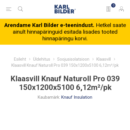
0
Arendame Karl Bilder e-teenindust.
Hetkel saate
ainult hinnapäringuid esitada lisades tooted
hinnapäringu korvi.
Esileht
Üldehitus
Soojusisolatsioon
Klaasvill
Klaasvill Knauf Naturoll Pro 039 150x1200x5100 6,12m²/pk
Klaasvill Knauf Naturoll Pro 039
150x1200x5100 6,12m²/pk
Kaubamärk:
Knauf Insulation