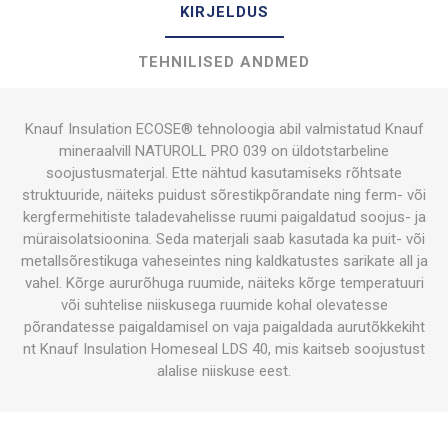
KIRJELDUS
TEHNILISED ANDMED
Knauf Insulation ECOSE® tehnoloogia abil valmistatud Knauf
mineraalvill NATUROLL PRO 039 on üldotstarbeline
soojustusmaterjal. Ette nähtud kasutamiseks rõhtsate
struktuuride, näiteks puidust sõrestikpõrandate ning ferm- või
kergfermehitiste taladevahelisse ruumi paigaldatud soojus- ja
müraisolatsioonina. Seda materjali saab kasutada ka puit- või
metallsõrestikuga vaheseintes ning kaldkatustes sarikate all ja
vahel. Kõrge aururõhuga ruumide, näiteks kõrge temperatuuri
või suhtelise niiskusega ruumide kohal olevatesse
põrandatesse paigaldamisel on vaja paigaldada aurutõkkekiht
nt Knauf Insulation Homeseal LDS 40, mis kaitseb soojustust
alalise niiskuse eest.