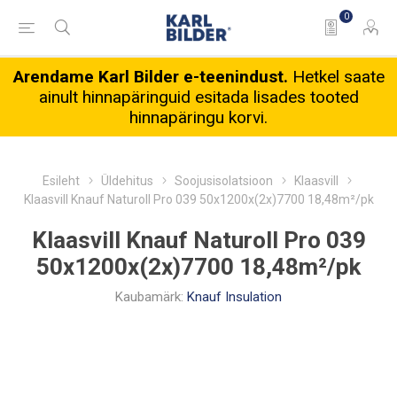
0
Arendame Karl Bilder e-teenindust.
Hetkel saate
ainult hinnapäringuid esitada lisades tooted
hinnapäringu korvi.
Esileht
Üldehitus
Soojusisolatsioon
Klaasvill
Klaasvill Knauf Naturoll Pro 039 50x1200x(2x)7700 18,48m²/pk
Klaasvill Knauf Naturoll Pro 039
50x1200x(2x)7700 18,48m²/pk
Kaubamärk:
Knauf Insulation