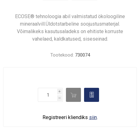
ECOSE® tehnoloogia abil valmistatud ökoloogiline
mineraalvill.Üldotstarbeline soojustusmaterjal.
Võimalikeks kasutusaladeks on ehitiste korruste
vahelaed, kaldkatused, siseseinad.
Tootekood:
730074
i

d
h
Registreeri kliendiks
siin
.