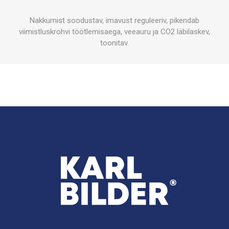
Nakkumist soodustav, imavust reguleeriv, pikendab
viimistluskrohvi töötlemisaega, veeauru ja CO2 läbilaskev,
toonitav.