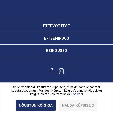
ETTEVÕTTEST
E-TEENINDUS
ESINDUSED
Sellel veebisaidil kasutame küpsiseid, et pakkuda teile parimat
kasutajakogemust. Valides "Nõustun kõigiga", annate nõusoleku
kõigi küpsiste kasutamiseks.
Loe veel
Powered by
nopCommerce
Copyright © 2026 Karl Bilder e-teenindus. Kõik õigused
NÕUSTUN KÕIGIGA
HALDA KÜPSISEID
reserveeritud.