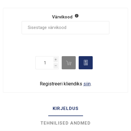
Värvikood
i

d
h
Registreeri kliendiks
siin
.
KIRJELDUS
TEHNILISED ANDMED