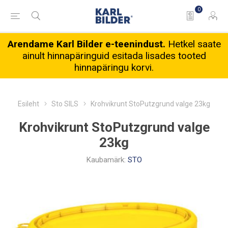
0
Arendame Karl Bilder e-teenindust.
Hetkel saate
ainult hinnapäringuid esitada lisades tooted
hinnapäringu korvi.
Esileht
Sto SILS
Krohvikrunt StoPutzgrund valge 23kg
Krohvikrunt StoPutzgrund valge
23kg
Kaubamärk:
STO