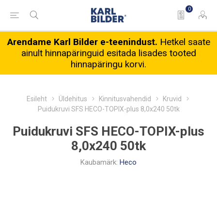
0
Arendame Karl Bilder e-teenindust.
Hetkel saate
ainult hinnapäringuid esitada lisades tooted
hinnapäringu korvi.
Esileht
Üldehitus
Kinnitusvahendid
Kruvid
Puidukruvi SFS HECO-TOPIX-plus 8,0x240 50tk
Puidukruvi SFS HECO-TOPIX-plus
8,0x240 50tk
Kaubamärk:
Heco