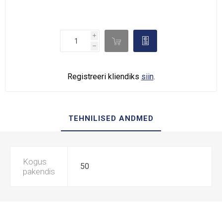
i

d
h
Registreeri kliendiks
siin
.
TEHNILISED ANDMED
Kogus
50
pakendis