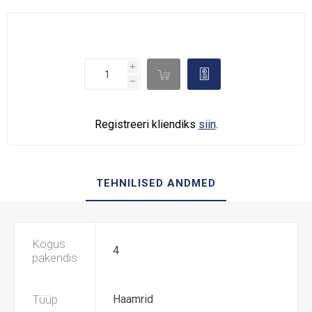
i

d
h
Registreeri kliendiks
siin
.
TEHNILISED ANDMED
Kogus
4
pakendis
Tüüp
Haamrid