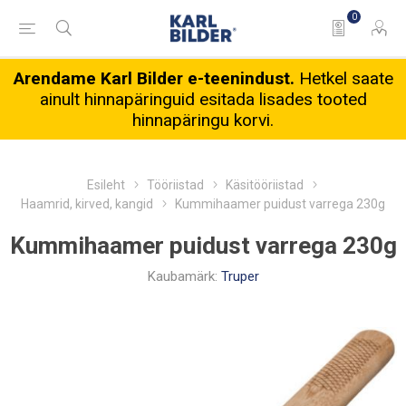
0
Arendame Karl Bilder e-teenindust.
Hetkel saate
ainult hinnapäringuid esitada lisades tooted
hinnapäringu korvi.
Esileht
Tööriistad
Käsitööriistad
Haamrid, kirved, kangid
Kummihaamer puidust varrega 230g
Kummihaamer puidust varrega 230g
Kaubamärk:
Truper