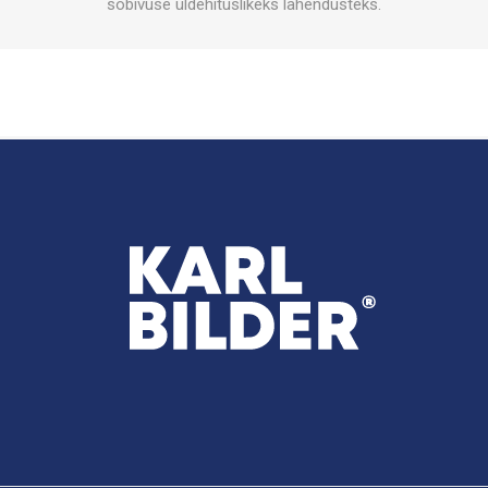
sobivuse üldehituslikeks lahendusteks.