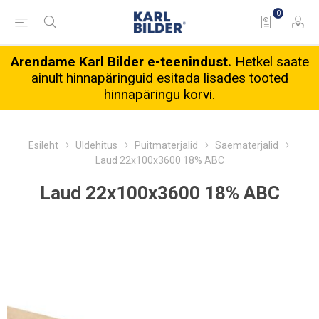
0
Arendame Karl Bilder e-teenindust.
Hetkel saate
ainult hinnapäringuid esitada lisades tooted
hinnapäringu korvi.
Esileht
Üldehitus
Puitmaterjalid
Saematerjalid
Laud 22x100x3600 18% ABC
Laud 22x100x3600 18% ABC