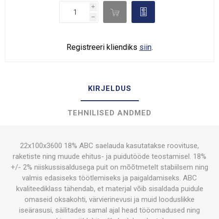
i

d
h
Registreeri kliendiks
siin
.
KIRJELDUS
TEHNILISED ANDMED
22x100x3600 18% ABC saelauda kasutatakse roovituse,
raketiste ning muude ehitus- ja puidutööde teostamisel. 18%
+/- 2% niiskussisaldusega puit on mõõtmetelt stabiilsem ning
valmis edasiseks töötlemiseks ja paigaldamiseks. ABC
kvaliteediklass tähendab, et materjal võib sisaldada puidule
omaseid oksakohti, värvierinevusi ja muid looduslikke
iseärasusi, säilitades samal ajal head tööomadused ning