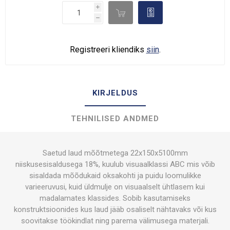
i

d
h
Registreeri kliendiks
siin
.
KIRJELDUS
TEHNILISED ANDMED
Saetud laud mõõtmetega 22x150x5100mm
niiskusesisaldusega 18%, kuulub visuaalklassi ABC mis võib
sisaldada mõõdukaid oksakohti ja puidu loomulikke
varieeruvusi, kuid üldmulje on visuaalselt ühtlasem kui
madalamates klassides. Sobib kasutamiseks
konstruktsioonides kus laud jääb osaliselt nähtavaks või kus
soovitakse töökindlat ning parema välimusega materjali.