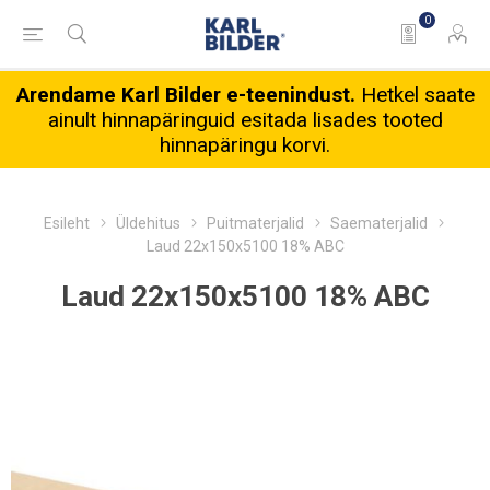
0
Arendame Karl Bilder e-teenindust.
Hetkel saate
ainult hinnapäringuid esitada lisades tooted
hinnapäringu korvi.
Esileht
Üldehitus
Puitmaterjalid
Saematerjalid
Laud 22x150x5100 18% ABC
Laud 22x150x5100 18% ABC