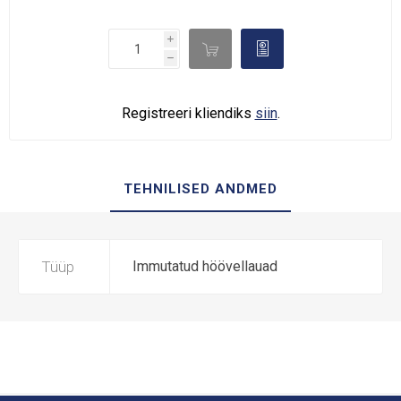
i

d
h
Registreeri kliendiks
siin
.
TEHNILISED ANDMED
Tüüp
Immutatud höövellauad