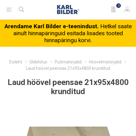
0
Arendame Karl Bilder e-teenindust.
Hetkel saate
ainult hinnapäringuid esitada lisades tooted
hinnapäringu korvi.
Esileht
Üldehitus
Puitmaterjalid
Höövelmaterjalid
Laud höövel peensae 21x95x4800 krunditud
Laud höövel peensae 21x95x4800
krunditud