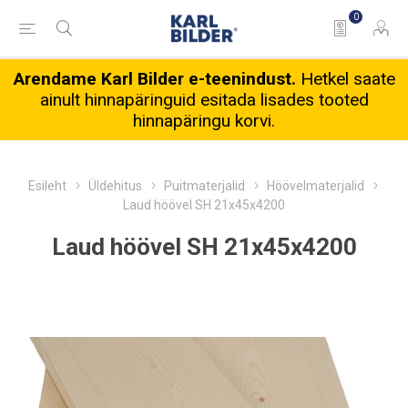
0
Arendame Karl Bilder e-teenindust.
Hetkel saate
ainult hinnapäringuid esitada lisades tooted
hinnapäringu korvi.
Esileht
Üldehitus
Puitmaterjalid
Höövelmaterjalid
Laud höövel SH 21x45x4200
Laud höövel SH 21x45x4200