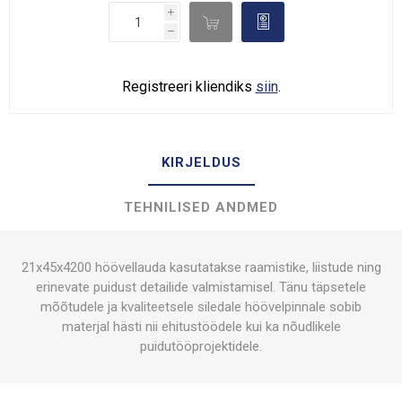
i

d
h
Registreeri kliendiks
siin
.
KIRJELDUS
TEHNILISED ANDMED
21x45x4200 höövellauda kasutatakse raamistike, liistude ning
erinevate puidust detailide valmistamisel. Tänu täpsetele
mõõtudele ja kvaliteetsele siledale höövelpinnale sobib
materjal hästi nii ehitustöödele kui ka nõudlikele
puidutööprojektidele.