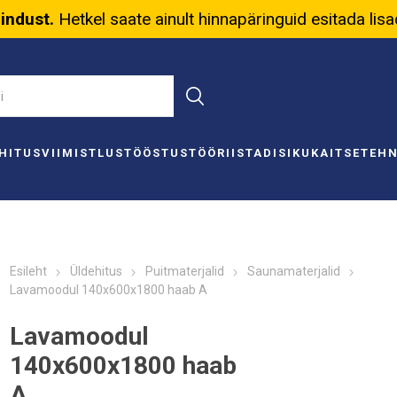
nindust.
Hetkel saate ainult hinnapäringuid esitada lis
HITUS
VIIMISTLUS
TÖÖSTUS
TÖÖRIISTAD
ISIKUKAITSE
TEH
Esileht
Üldehitus
Puitmaterjalid
Saunamaterjalid
Lavamoodul 140x600x1800 haab A
Lavamoodul
140x600x1800 haab
A