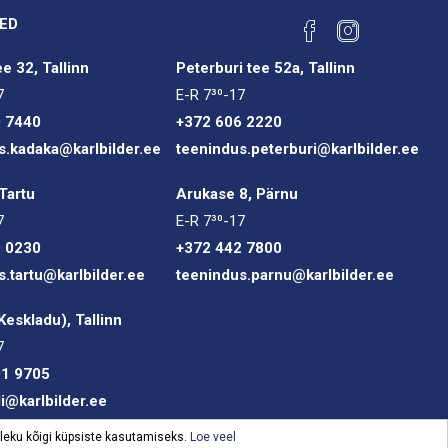
ED
e 32, Tallinn
Peterburi tee 52a, Tallinn
7
E-R 7³⁰-17
0 7440
+372 606 2220
s.kadaka@karlbilder.ee
teenindus.peterburi@karlbilder.ee
Tartu
Arukase 8, Pärnu
7
E-R 7³⁰-17
0 0230
+372 442 7800
s.tartu@karlbilder.ee
teenindus.parnu@karlbilder.ee
(Keskladu), Tallinn
7
01 9705
li@karlbilder.ee
oleku kõigi küpsiste kasutamiseks.
Loe veel