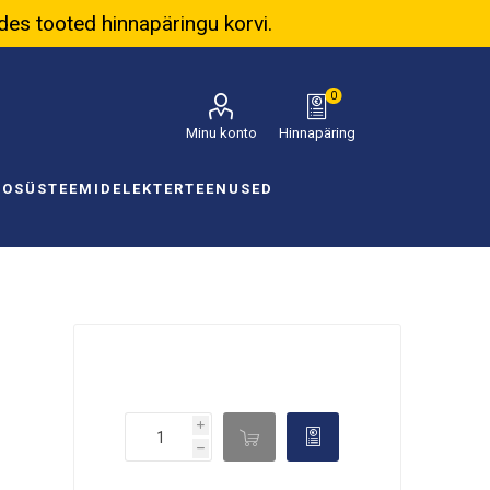
ades tooted hinnapäringu korvi.
0
Minu konto
Hinnapäring
NOSÜSTEEMID
ELEKTER
TEENUSED
i

d
h