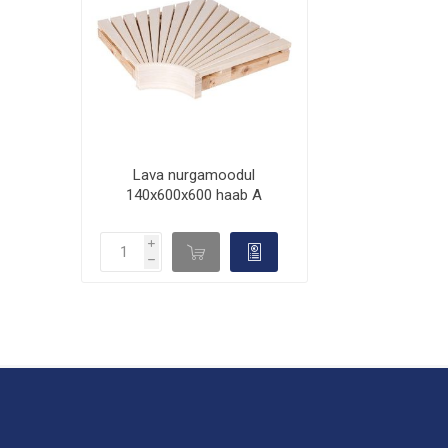
Lava nurgamoodul
140x600x600 haab A
i
d

h