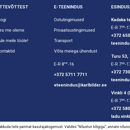
TTEVÕTTEST
E-TEENINDUS
ESINDUS
logi
Ostutingimused
Kadaka te
E-R 7³⁰-1
es me oleme
Privaatsustingimused
+372 65
ule meile tööle!
Transport
teenindu
ontaktid
Võta meiega ühendust
Turu 53, 
E-R 8°°-16
E-R 7³⁰-1
+372 73
+372 5711 7711
teenindu
eteenindus@karlbilder.ee
Vinkli 4 
E-R 7³⁰-1
+372 58
ladu.vink
 pakkuda teile parimat kasutajakogemust. Valides "Nõustun kõigiga", annate nõus