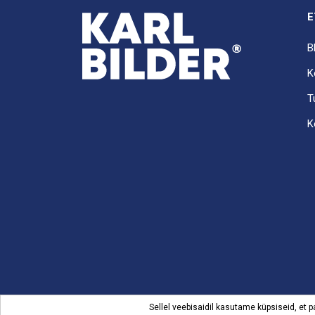
E
B
K
T
K
Sellel veebisaidil kasutame küpsiseid, et