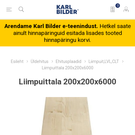
0
Arendame Karl Bilder e-teenindust.
Hetkel saate
ainult hinnapäringuid esitada lisades tooted
hinnapäringu korvi.
Esileht
Üldehitus
Ehitusplaadid
Liimpuit,LVL,CLT
Liimpuittala 200x200x6000
Liimpuittala 200x200x6000