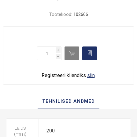
Tootekood:
102666
i

d
h
Registreeri kliendiks
siin
.
TEHNILISED ANDMED
Laius
200
(mm)