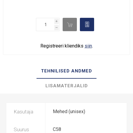
i

d
h
Registreeri kliendiks
siin
.
TEHNILISED ANDMED
LISAMATERJALID
Kasutaja
Mehed (unisex)
Suurus
C58