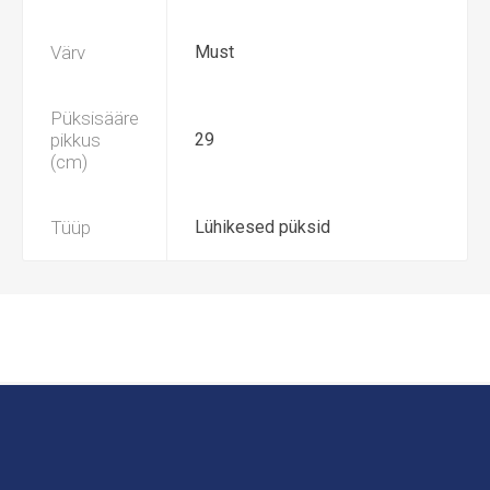
Värv
Must
Püksisääre
pikkus
29
(cm)
Tüüp
Lühikesed püksid