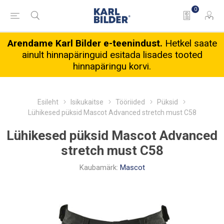
0
Arendame Karl Bilder e-teenindust.
Hetkel saate
ainult hinnapäringuid esitada lisades tooted
hinnapäringu korvi.
Esileht
Isikukaitse
Tööriided
Püksid
Lühikesed püksid Mascot Advanced stretch must C58
Lühikesed püksid Mascot Advanced
stretch must C58
Kaubamärk:
Mascot